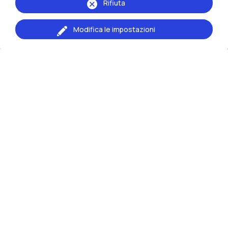
Rifiuta
Modifica le impostazioni
Laboratorio di ricerca
MUSP
Macchine Utensili e Sistemi di Produzione
Laboratorio di ricerca