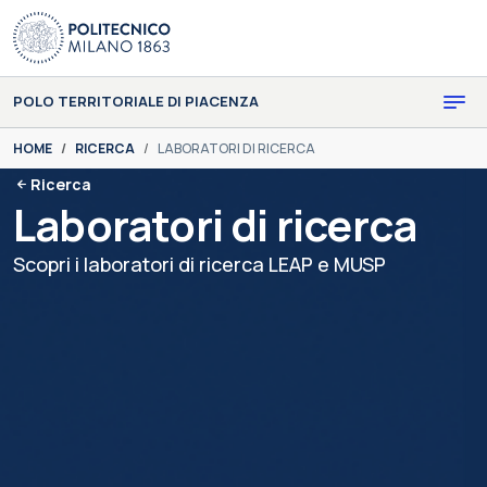
Skip to main content
Skip to page footer
POLO TERRITORIALE DI PIACENZA
You are here:
HOME
RICERCA
LABORATORI DI RICERCA
Ricerca
Laboratori di ricerca
Scopri i laboratori di ricerca LEAP e MUSP