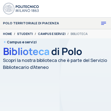
Skip to main content
Skip to page footer
POLO TERRITORIALE DI PIACENZA
You are here:
HOME
STUDENTI
CAMPUS E SERVIZI
BIBLIOTECA
Campus e servizi
Biblioteca
di Polo
Scopri la nostra biblioteca che è parte del Servizio
Bibliotecario d'Ateneo