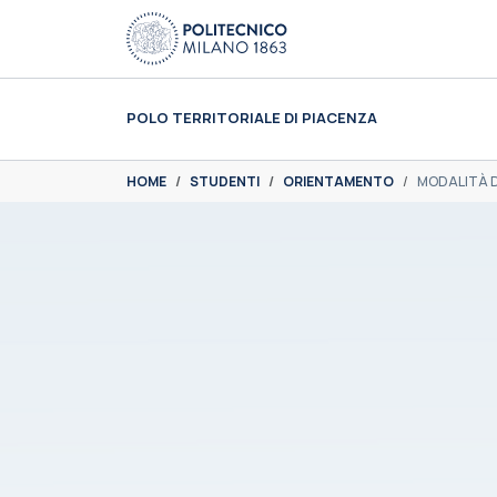
Skip to main content
Skip to page footer
POLO TERRITORIALE DI PIACENZA
You are here:
HOME
STUDENTI
ORIENTAMENTO
MODALITÀ 