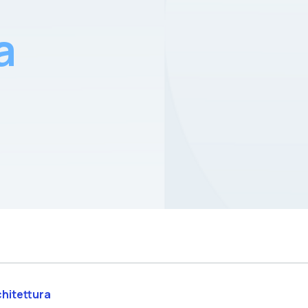
a
chitettura