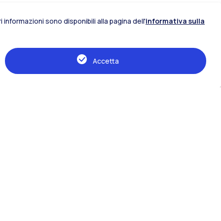
 informazioni sono disponibili alla pagina dell'
informativa sulla
Accetta
IT
EN
Risorse
Press room